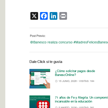
X
Facebook
LinkedIn
Print
Post Previo:
@Banesco realiza concurso #MadresFelicesBanes
Dale Click si te gusta
¿Cómo solicitar pagos desde
BanescOnline?
15 JUNIO, 2026
• VISITAS: 184
71 años de Fe y Alegría: Un comprom
incansable en la educación
5 MARZO, 2026
• VISITAS: 381