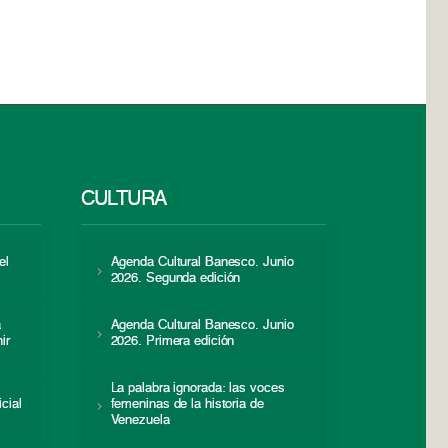
CULTURA
el
Agenda Cultural Banesco. Junio
2026. Segunda edición
a
Agenda Cultural Banesco. Junio
ir
2026. Primera edición
La palabra ignorada: las voces
icial
femeninas de la historia de
s
Venezuela