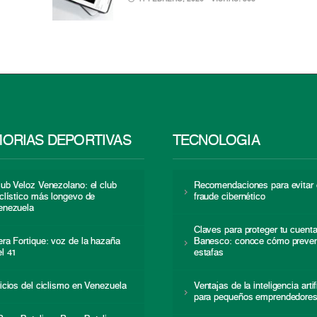
ORIAS DEPORTIVAS
TECNOLOGÍA
lub Veloz Venezolano: el club
Recomendaciones para evitar 
iclístico más longevo de
fraude cibernético
enezuela
Claves para proteger tu cuent
era Fortique: voz de la hazaña
Banesco: conoce cómo preven
el 41
estafas
nicios del ciclismo en Venezuela
Ventajas de la inteligencia artif
para pequeños emprendedore