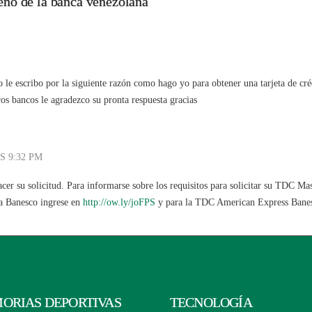
ño de la banca venezolana
o le escribo por la siguiente razón como hago yo para obtener una tarjeta de cr
s bancos le agradezco su pronta respuesta gracias
S 9:32 PM
acer su solicitud. Para informarse sobre los requisitos para solicitar su TDC M
sa Banesco ingrese en
http://ow.ly/joFPS
y para la TDC American Express Banesc
ORIAS DEPORTIVAS
TECNOLOGÍA