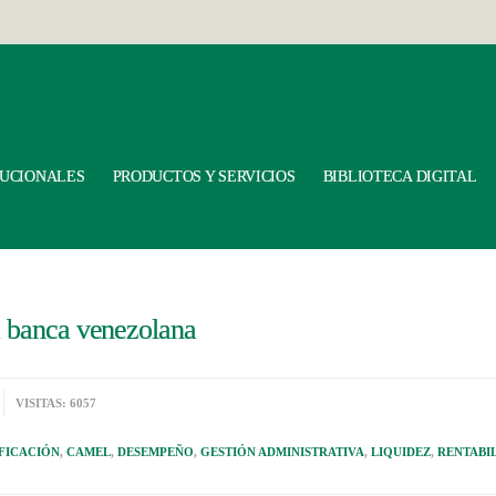
TUCIONALES
PRODUCTOS Y SERVICIOS
BIBLIOTECA DIGITAL
 banca venezolana
VISITAS: 6057
FICACIÓN
,
CAMEL
,
DESEMPEÑO
,
GESTIÓN ADMINISTRATIVA
,
LIQUIDEZ
,
RENTABI