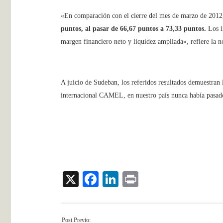
«En comparación con el cierre del mes de marzo de 2012,
puntos, al pasar de 66,67 puntos a 73,33 puntos.
Los i
margen financiero neto y liquidez ampliada», refiere la n
A juicio de Sudeban, los referidos resultados demuestran 
internacional CAMEL, en nuestro país nunca había pasado 
X
Facebook
LinkedIn
Print
Post Previo: