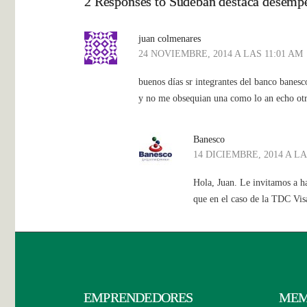
2 Responses to Sudeban destaca desempe
juan colmenares
24 NOVIEMBRE, 2014 A LAS 11:01 AM
buenos días sr integrantes del banco banesc
y no me obsequian una como lo an echo otro
Banesco
14 DICIEMBRE, 2014 A LA
Hola, Juan. Le invitamos a h
que en el caso de la TDC Vi
EMPRENDEDORES
MEM