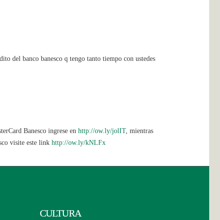
édito del banco banesco q tengo tanto tiempo con ustedes
asterCard Banesco ingrese en
http://ow.ly/jolIT
, mientras
o visite este link
http://ow.ly/kNLFx
CULTURA