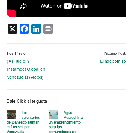
X
Facebook
LinkedIn
Print
Post Previo:
Proximo Post:
¡Así fue el 9°
El fideicomiso
Instameet Global en
Venezuela! (+fotos)
Dale Click si te gusta
Los
Agua
voluntarios
Puradelfina:
de Banesco suman
un emprendimiento
esfuerzos por
para las
Venezuela
comunidades de