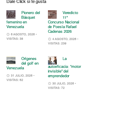
Dale Click si te gusta
Pionero del
Veredicto
Básquet
11°
femenino en
Concurso Nacional
Venezuela
de Poesía Rafael
Cadenas 2026
6 AGOSTO, 2026
•
VISITAS: 38
4 AGOSTO, 2026
•
VISITAS: 239
Orígenes
La
del golf en
autoeficacia: “motor
Venezuela
invisible” del
emprendedor
31 JULIO, 2026
•
VISITAS: 62
30 JULIO, 2026
•
VISITAS: 72