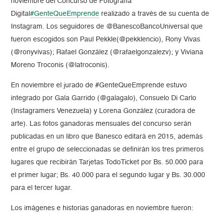
noviembre del Concurso de Fotografía
Digital
#GenteQueEmprende
realizado a través de su cuenta de
Instagram. Los seguidores de @BanescoBancoUniversal que
fueron escogidos son Paul Pekkle(@pekklencio), Rony Vivas
(@ronyvivas); Rafael González (@rafaelgonzalezv); y Viviana
Moreno Troconis (@latroconis).
En noviembre el jurado de #GenteQueEmprende estuvo
integrado por Gala Garrido (@galagalo), Consuelo Di Carlo
(Instagramers Venezuela) y Lorena González (curadora de
arte). Las fotos ganadoras mensuales del concurso serán
publicadas en un libro que Banesco editará en 2015, además
entre el grupo de seleccionadas se definirán los tres primeros
lugares que recibirán Tarjetas TodoTicket por Bs. 50.000 para
el primer lugar; Bs. 40.000 para el segundo lugar y Bs. 30.000
para el tercer lugar.
Los imágenes e historias ganadoras en noviembre fueron: