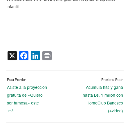
Infantil.
X
Facebook
LinkedIn
Print
Post Previo:
Proximo Post:
Asiste a la proyección
Acumula hits y gana
gratuita de «Quiero
hasta Bs. 1 millón con
ser famosa» este
HomeClub Banesco
15/11
(+video)