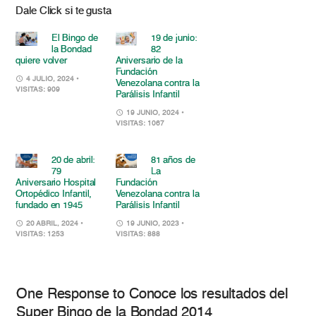
Dale Click si te gusta
El Bingo de
19 de junio:
la Bondad
82
quiere volver
Aniversario de la
Fundación
4 JULIO, 2024
•
Venezolana contra la
VISITAS: 909
Parálisis Infantil
19 JUNIO, 2024
•
VISITAS: 1067
20 de abril:
81 años de
79
La
Aniversario Hospital
Fundación
Ortopédico Infantil,
Venezolana contra la
fundado en 1945
Parálisis Infantil
20 ABRIL, 2024
•
19 JUNIO, 2023
•
VISITAS: 1253
VISITAS: 888
One Response to Conoce los resultados del
Super Bingo de la Bondad 2014