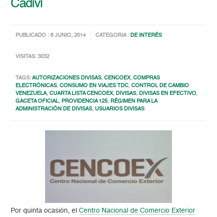
Cadivi
PUBLICADO : 8 JUNIO, 2014
CATEGORIA :
DE INTERÉS
VISITAS: 3032
TAGS:
AUTORIZACIONES DIVISAS
,
CENCOEX
,
COMPRAS
ELECTRÓNICAS
,
CONSUMO EN VIAJES TDC
,
CONTROL DE CAMBIO
VENEZUELA
,
CUARTA LISTA CENCOEX
,
DIVISAS
,
DIVISAS EN EFECTIVO
,
GACETA OFICIAL
,
PROVIDENCIA 125
,
RÉGIMEN PARA LA
ADMINISTRACIÓN DE DIVISAS
,
USUARIOS DIVISAS
Por quinta ocasión, el
Centro Nacional de Comercio Exterior