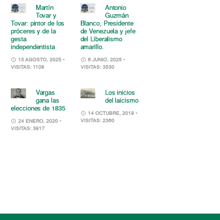
Martín
Antonio
Tovar y
Guzmán
Tovar: pintor de los
Blanco, Presidente
próceres y de la
de Venezuela y jefe
gesta
del Liberalismo
independentista
amarillo.
15 AGOSTO, 2025
•
6 JUNIO, 2025
•
VISITAS: 1108
VISITAS: 3530
Vargas
Los inicios
gana las
del laicismo
elecciones de 1835
14 OCTUBRE, 2019
•
VISITAS: 2360
24 ENERO, 2020
•
VISITAS: 3917