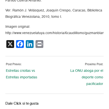
Partido Liberal Amarillo.
Ver: Ramón J. Velásquez, Joaquín Crespo, Caracas, Biblioteca
Biográfica Venezolana, 2010, tomo I.
Imagen original:
http://www.venezuelatuya.com/historia/6caudillismo/guzmanblanco.
X
Facebook
LinkedIn
Print
Post Previo:
Proximo Post:
Estrellas criollas vs
La ONU aboga por el
Estrellas importadas
deporte como
pacificador
Dale Click si te gusta