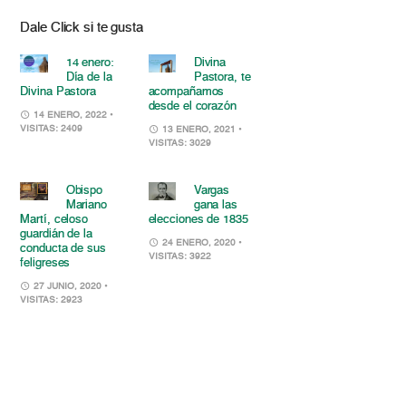
Dale Click si te gusta
14 enero:
Divina
Día de la
Pastora, te
Divina Pastora
acompañamos
desde el corazón
14 ENERO, 2022
•
VISITAS: 2409
13 ENERO, 2021
•
VISITAS: 3029
Obispo
Vargas
Mariano
gana las
Martí, celoso
elecciones de 1835
guardián de la
24 ENERO, 2020
•
conducta de sus
VISITAS: 3922
feligreses
27 JUNIO, 2020
•
VISITAS: 2923