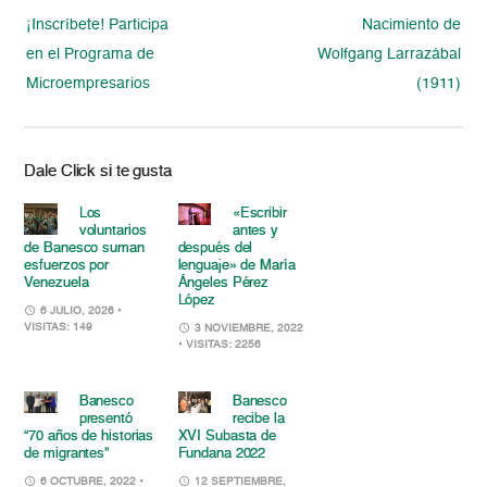
¡Inscríbete! Participa
Nacimiento de
en el Programa de
Wolfgang Larrazábal
Microempresarios
(1911)
Dale Click si te gusta
Los
«Escribir
voluntarios
antes y
de Banesco suman
después del
esfuerzos por
lenguaje» de María
Venezuela
Ángeles Pérez
López
6 JULIO, 2026
•
VISITAS: 149
3 NOVIEMBRE, 2022
• VISITAS: 2256
Banesco
Banesco
presentó
recibe la
“70 años de historias
XVI Subasta de
de migrantes”
Fundana 2022
6 OCTUBRE, 2022
•
12 SEPTIEMBRE,