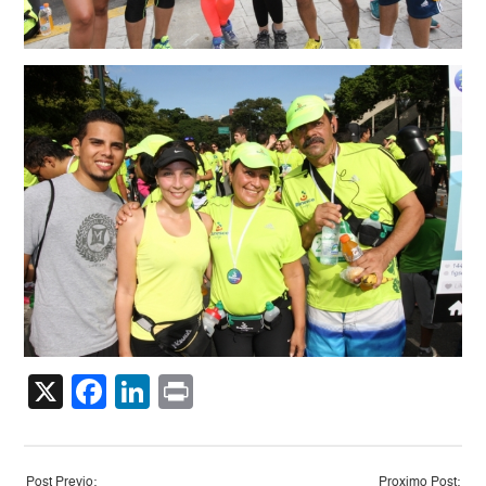
X
Facebook
LinkedIn
Print
Post Previo:
Proximo Post: