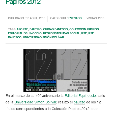
Papiros 2012
PUBLICADO : 10 ABRIL, 2013
CATEGORIA :
EVENTOS
VISITAS: 2916
TAGS:
APORTE
,
BAUTIZO
,
CIUDAD BANESCO
,
COLECCIÓN PAPIROS
,
EDITORIAL EQUINOCCIO
,
RESPONSABILIDAD SOCIAL
,
RSE
,
RSE
BANESCO
,
UNIVERSIDAD SIMÓN BOLÍVAR
En el marco de su 40° aniversario la
Editorial Equinoccio
, sello
de la
Universidad Simón Bolívar
, realizó el
bautizo
de los 12
títulos correspondientes a la Colección Papiros 2012, que