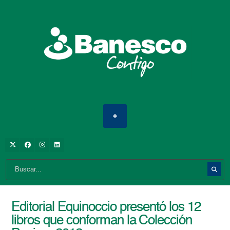
Editorial Equinoccio presentó los 12
libros que conforman la Colección