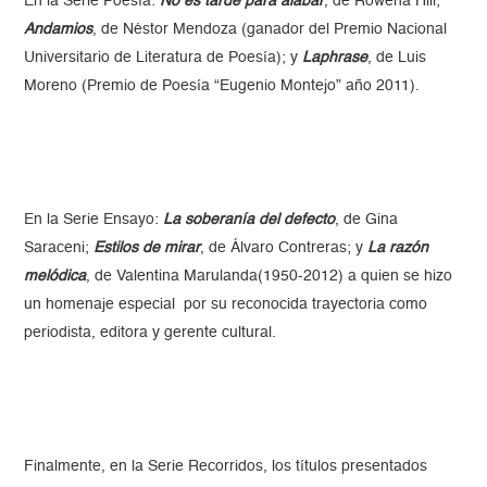
En la Serie Poesía:
No es tarde para alabar
, de Rowena Hill;
Andamios
, de Néstor Mendoza (ganador del Premio Nacional
Universitario de Literatura de Poesía); y
Laphrase
, de Luis
Moreno (Premio de Poesía “Eugenio Montejo” año 2011).
En la Serie Ensayo:
La soberanía del defecto
, de Gina
Saraceni;
Estilos de mirar
, de Álvaro Contreras; y
La razón
melódica
, de Valentina Marulanda(1950-2012) a quien se hizo
un homenaje especial por su reconocida trayectoria como
periodista, editora y gerente cultural.
Finalmente, en la Serie Recorridos, los títulos presentados