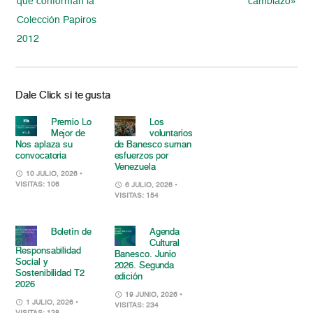
que conforman la
cambiazo»
Colección Papiros
2012
Dale Click si te gusta
Premio Lo
Los
Mejor de
voluntarios
Nos aplaza su
de Banesco suman
convocatoria
esfuerzos por
Venezuela
10 JULIO, 2026
•
VISITAS: 106
6 JULIO, 2026
•
VISITAS: 154
Boletín de
Agenda
Cultural
Responsabilidad
Banesco. Junio
Social y
2026. Segunda
Sostenibilidad T2
edición
2026
19 JUNIO, 2026
•
1 JULIO, 2026
•
VISITAS: 234
VISITAS: 128