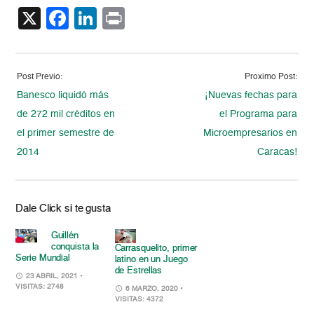
X
Facebook
LinkedIn
Print
Post Previo:
Proximo Post:
Banesco liquidó más
¡Nuevas fechas para
de 272 mil créditos en
el Programa para
el primer semestre de
Microempresarios en
2014
Caracas!
Dale Click si te gusta
Guillén
conquista la
Carrasquelito, primer
Serie Mundial
latino en un Juego
de Estrellas
23 ABRIL, 2021
•
VISITAS: 2748
6 MARZO, 2020
•
VISITAS: 4372