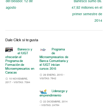
del beisbol: 12 de
Banesco sumó Bs.
agosto
47,92 millones en el
primer semestre de
2014
Dale Click si te gusta
Banesco y
Programa
el IUGT
de
ofrecerán el
Microempresarios de
Programa de
Banca Comunitaria y
Formación de
el IUGT inician
Microempresarios en
cursos 2015
Caracas
29 ENERO, 2015
•
VISITAS: 7642
10 NOVIEMBRE,
2017
• VISITAS: 7094
Liderazgo y
emprendimiento
22 DICIEMBRE, 2014
• VISITAS: 24764