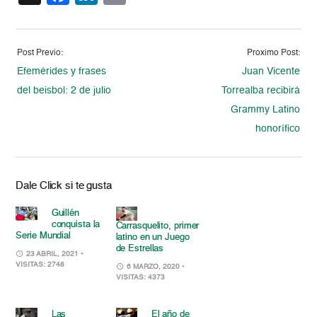
Post Previo:
Proximo Post:
Efemérides y frases
Juan Vicente
del beisbol: 2 de julio
Torrealba recibirá
Grammy Latino
honorífico
Dale Click si te gusta
Guillén
conquista la
Carrasquelito, primer
Serie Mundial
latino en un Juego
de Estrellas
23 ABRIL, 2021
•
VISITAS: 2748
6 MARZO, 2020
•
VISITAS: 4373
Las
El año de