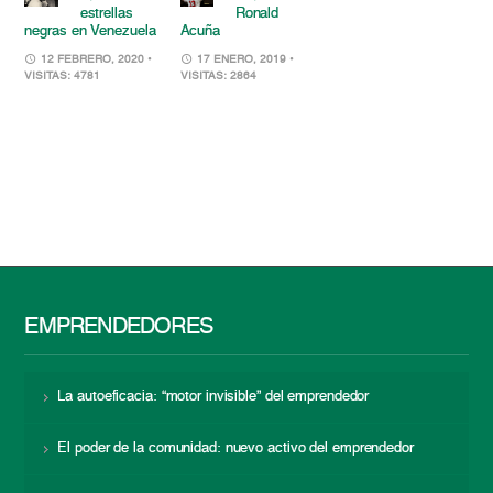
estrellas
Ronald
negras en Venezuela
Acuña
12 FEBRERO, 2020
•
17 ENERO, 2019
•
VISITAS: 4781
VISITAS: 2864
EMPRENDEDORES
La autoeficacia: “motor invisible” del emprendedor
El poder de la comunidad: nuevo activo del emprendedor