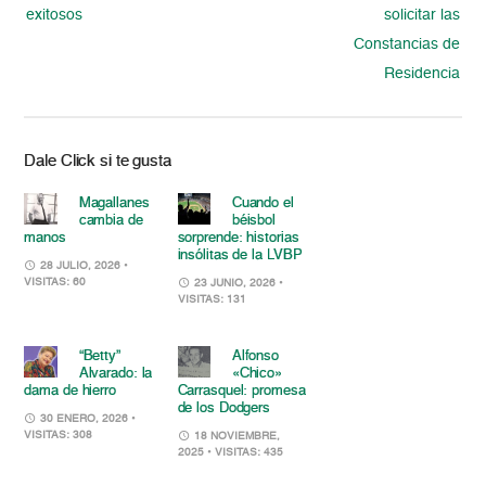
exitosos
solicitar las
Constancias de
Residencia
Dale Click si te gusta
Magallanes
Cuando el
cambia de
béisbol
manos
sorprende: historias
insólitas de la LVBP
28 JULIO, 2026
•
VISITAS: 60
23 JUNIO, 2026
•
VISITAS: 131
“Betty”
Alfonso
Alvarado: la
«Chico»
dama de hierro
Carrasquel: promesa
de los Dodgers
30 ENERO, 2026
•
VISITAS: 308
18 NOVIEMBRE,
2025
• VISITAS: 435