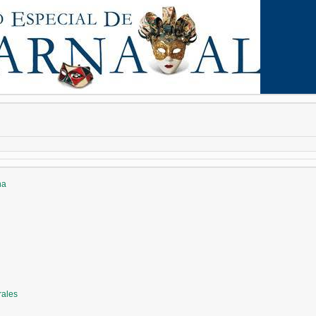
na
rales