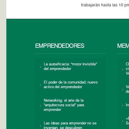
trabajarán hasta las 10 
EMPRENDEDORES
MEM
La autoeficacia: “motor invisible”
C
del emprendedor
c
V
El poder de la comunidad: nuevo
activo del emprendedor
V
d
Networking: el arte de la
“arquitectura social” para
I
emprender
«
Las ideas para emprender no se
S
inventan, se descubren