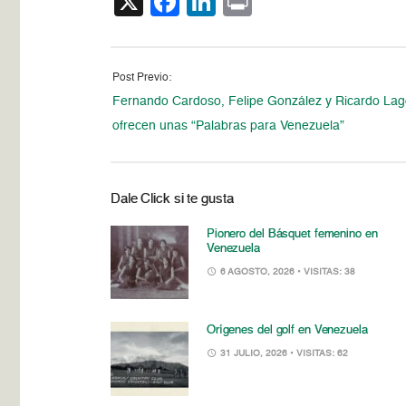
X
Facebook
LinkedIn
Print
Post Previo:
Fernando Cardoso, Felipe González y Ricardo Lag
ofrecen unas “Palabras para Venezuela”
Dale Click si te gusta
Pionero del Básquet femenino en
Venezuela
6 AGOSTO, 2026
• VISITAS: 38
Orígenes del golf en Venezuela
31 JULIO, 2026
• VISITAS: 62