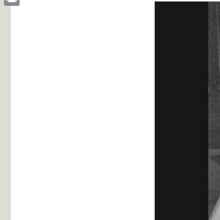
Print