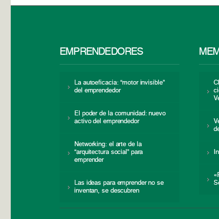
EMPRENDEDORES
MEM
La autoeficacia: “motor invisible”
C
del emprendedor
c
V
El poder de la comunidad: nuevo
activo del emprendedor
V
d
Networking: el arte de la
“arquitectura social” para
I
emprender
«
Las ideas para emprender no se
S
inventan, se descubren