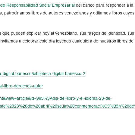
ca de Responsabilidad Social Empresarial
del banco para responder a la 
país, patrocinamos libros de autores venezolanos y editamos libros cuyo
s que pueden explicar hoy al venezolano, sus rasgos de identidad, sus
 invitamos a celebrar este día leyendo cualquiera de nuestros libros de 
digital-banesco/biblioteca-digital-banesco-2
al-libro-derechos-autor
t&view=article&id=983%3Adia-del-libro-y-el-idioma-23-de-
ext=Este%2023%20de%20abril%20se,la%20conmemoraci%C3%B3n%20d