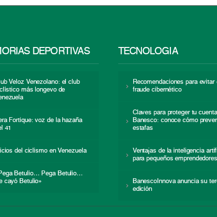
ORIAS DEPORTIVAS
TECNOLOGÍA
lub Veloz Venezolano: el club
Recomendaciones para evitar 
iclístico más longevo de
fraude cibernético
enezuela
Claves para proteger tu cuent
era Fortique: voz de la hazaña
Banesco: conoce cómo preven
el 41
estafas
nicios del ciclismo en Venezuela
Ventajas de la inteligencia artif
para pequeños emprendedore
Pega Betulio… Pega Betulio…
e cayó Betulio»
BanescoInnova anuncia su ter
edición