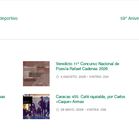
deportivo
59° Anive
Veredicto 11° Concurso Nacional de
Poesía Rafael Cadenas 2026
4 AGOSTO, 2026
• VISITAS: 234
nas
Caracas 455: Café rajatabla, por Carlos
«Caque» Armas
26 MAYO, 2026
• VISITAS: 239