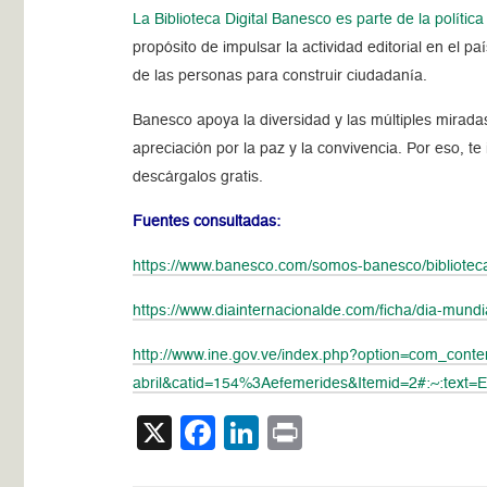
La Biblioteca Digital Banesco es parte de la políti
propósito de impulsar la actividad editorial en el 
de las personas para construir ciudadanía.
Banesco apoya la diversidad y las múltiples mirada
apreciación por la paz y la convivencia. P
or eso, te
descárgalos gratis.
Fuentes consultadas:
https://www.banesco.com/somos-banesco/biblioteca-
https://www.diainternacionalde.com/ficha/dia-mundi
http://www.ine.gov.ve/index.php?option=com_conten
abril&catid=154%3Aefemerides&Itemid=2#:~:t
X
Facebook
LinkedIn
Print