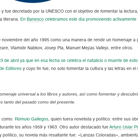
l
y fue decretado por la UNESCO con el objetivo de fomentar la lectura
 literaria.
En
Banesco
celebramos este día promoviendo activamente la 
 de noviembre del año 1995 como una manera de rendir un homenaje a 
are, Vlamidir Nabkov, Josep Pla, Manuel Mejías Vallejo, entre otros.
de abril ya que en esa fecha se celebra el natalicio o muerte de estos 
de Editores
y cuyo fin fue, no solo fomentar la cultura y las letras en
omenaje universal a los libros y autores, así como fomentar y descubrir 
res tanto del pasado como del presente.
es como:
Rómulo Gallegos
, quien fuera novelista y político: entre sus
 durante los años 1959 y 1963. Otro autor destacado fue
Arturo Uslar Pi
 y político, su novela más resaltante fue: «Lanzas Coloradas», ambien