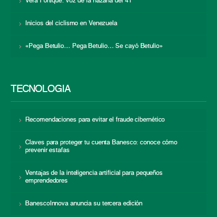
Vera Fortique: voz de la hazaña del 41
Inicios del ciclismo en Venezuela
«Pega Betulio… Pega Betulio… Se cayó Betulio»
TECNOLOGÍA
Recomendaciones para evitar el fraude cibernético
Claves para proteger tu cuenta Banesco: conoce cómo
prevenir estafas
Ventajas de la inteligencia artificial para pequeños
emprendedores
BanescoInnova anuncia su tercera edición