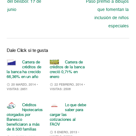
del beisbol: 17 de
Paso premió a dibujos
junio
que fomentan la
inclusión de niños
especiales
Dale Click si te gusta
Cartera de
Cartera de
créditos de
créditos de la banca
la banca ha crecido
creció 0,71% en
66,36% en un año
enero
20 MARZO, 2014
•
22 FEBRERO, 2014
•
VISITAS: 2851
VISITAS: 2506
Créditos
Lo que debe
hipotecarios
saber para
otorgados por
cargar las
Banesco
cotizaciones al
beneficiaron a más
FAOV
de 8.500 familias
5 ENERO, 2013
•