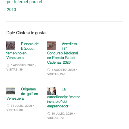
por Internet para el
2013
Dale Click si te gusta
Pionero del
Veredicto
Básquet
11°
femenino en
Concurso Nacional
Venezuela
de Poesía Rafael
Cadenas 2026
6 AGOSTO, 2026
•
VISITAS: 38
4 AGOSTO, 2026
•
VISITAS: 245
Orígenes
La
del golf en
autoeficacia: “motor
Venezuela
invisible” del
emprendedor
31 JULIO, 2026
•
VISITAS: 66
30 JULIO, 2026
•
VISITAS: 72