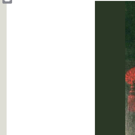
Print