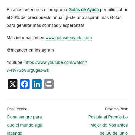
En años anteriores el programa
Gotas de Ayuda
permitió cubrir
el 30% del presupuesto anual. ¡Este año aspiran más Gotas,
para generar más sonrisas y esperanza!
Más información en
www.gotasdeayuda.com
@fncancer en Instagram
Youtube:
https://www.youtube.com/watch?
v=Nv7SpVSrgug&t=2s
X
Facebook
LinkedIn
Print
Post Previo:
Proximo Post:
Dona sangre para
Postula al Premio Lo
que el mundo siga
Mejor de Nos antes
latiendo
del 30 de junio