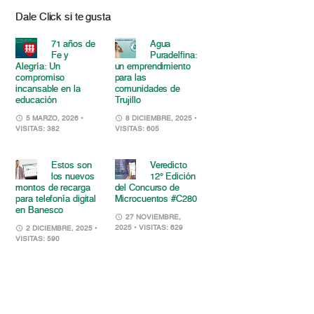
Dale Click si te gusta
71 años de
Agua
Fe y
Puradelfina:
Alegría: Un
un emprendimiento
compromiso
para las
incansable en la
comunidades de
educación
Trujillo
5 MARZO, 2026
•
8 DICIEMBRE, 2025
•
VISITAS: 382
VISITAS: 605
Estos son
Veredicto
los nuevos
12° Edición
montos de recarga
del Concurso de
para telefonía digital
Microcuentos #C280
en Banesco
27 NOVIEMBRE,
2025
• VISITAS: 629
2 DICIEMBRE, 2025
•
VISITAS: 590