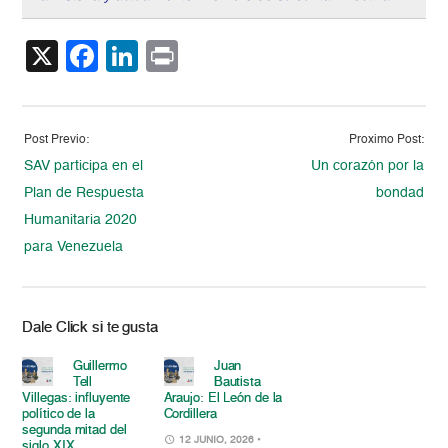
X
Facebook
LinkedIn
Print
Post Previo:
Proximo Post:
SAV participa en el
Un corazón por la
Plan de Respuesta
bondad
Humanitaria 2020
para Venezuela
Dale Click si te gusta
Guillermo
Juan
Tell
Bautista
Villegas: influyente
Araujo: El León de la
político de la
Cordillera
segunda mitad del
12 JUNIO, 2026
•
siglo XIX