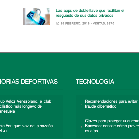
Las apps de doble llave que facilitan el
resguardo de sus datos privados
19 FEBRERO, 2018
• VISITAS: 3375
ORIAS DEPORTIVAS
TECNOLOGÍA
lub Veloz Venezolano: el club
Recomendaciones para evitar 
iclístico más longevo de
fraude cibernético
enezuela
Claves para proteger tu cuent
era Fortique: voz de la hazaña
Banesco: conoce cómo preven
el 41
estafas