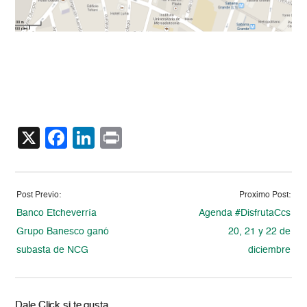
X
Facebook
LinkedIn
Print
Post Previo:
Proximo Post:
Banco Etcheverría
Agenda #DisfrutaCcs
Grupo Banesco ganó
20, 21 y 22 de
subasta de NCG
diciembre
Dale Click si te gusta