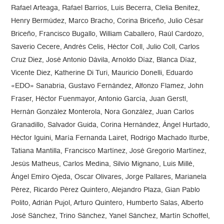
Rafael Arteaga, Rafael Barrios, Luis Becerra, Clelia Benitez,
Henry Bermúdez, Marco Bracho, Corina Briceño, Julio César
Briceño, Francisco Bugallo, William Caballero, Raúl Cardozo,
Saverio Cecere, Andrés Celis, Héctor Coll, Julio Coll, Carlos
Cruz Diez, José Antonio Dávila, Arnoldo Díaz, Blanca Díaz,
Vicente Diez, Katherine Di Turi, Mauricio Donelli, Eduardo
«EDO» Sanabria, Gustavo Fernández, Alfonzo Flamez, John
Fraser, Héctor Fuenmayor, Antonio García, Juan Gerstl,
Hernán González Monterola, Nora González, Juan Carlos
Granadillo, Salvador Guida, Corina Hernández, Ángel Hurtado,
Héctor Iguini, María Fernanda Lairet, Rodrigo Machado Iturbe,
Tatiana Mantilla, Francisco Martínez, José Gregorio Martínez,
Jesús Matheus, Carlos Medina, Silvio Mignano, Luis Millé,
Ángel Emiro Ojeda, Oscar Olivares, Jorge Pallares, Marianela
Pérez, Ricardo Pérez Quintero, Alejandro Plaza, Gian Pablo
Polito, Adrián Pujol, Arturo Quintero, Humberto Salas, Alberto
José Sánchez, Trino Sánchez, Yanel Sánchez, Martín Schoffel,