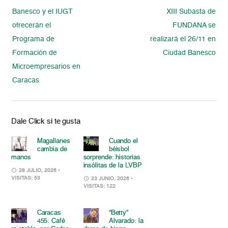
Banesco y el IUGT
XIII Subasta de
ofrecerán el
FUNDANA se
Programa de
realizará el 26/11 en
Formación de
Ciudad Banesco
Microempresarios en
Caracas
Dale Click si te gusta
Magallanes
Cuando el
cambia de
béisbol
manos
sorprende: historias
insólitas de la LVBP
28 JULIO, 2026
•
VISITAS: 53
23 JUNIO, 2026
•
VISITAS: 122
Caracas
“Betty”
455: Café
Alvarado: la