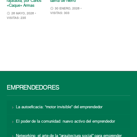
rajatabla, por Carlos
dama de hierro
«Caque» Armas
30 ENERO, 2026
•
VISITAS: 303
26 MAYO, 2026
•
VISITAS: 235
EMPRENDEDORES
La autoeficacia: “motor invisible” del emprendedor
El poder de la comunidad: nuevo activo del emprendedor
Networking: el arte de la “arquitectura social” para emprender