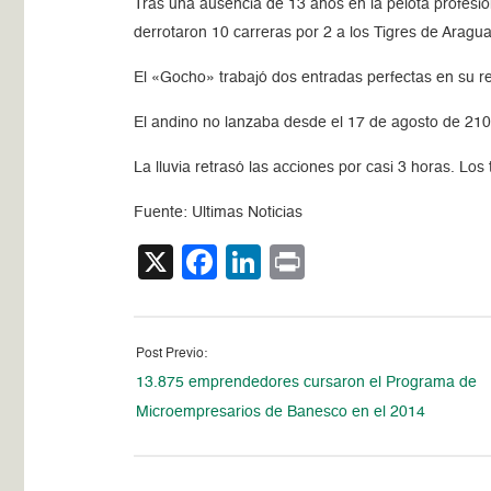
Tras una ausencia de 13 años en la pelota profesio
derrotaron 10 carreras por 2 a los Tigres de Aragua
El «Gocho» trabajó dos entradas perfectas en su r
El andino no lanzaba desde el 17 de agosto de 210
La lluvia retrasó las acciones por casi 3 horas. Lo
Fuente: Ultimas Noticias
X
Facebook
LinkedIn
Print
Post Previo:
13.875 emprendedores cursaron el Programa de
Microempresarios de Banesco en el 2014