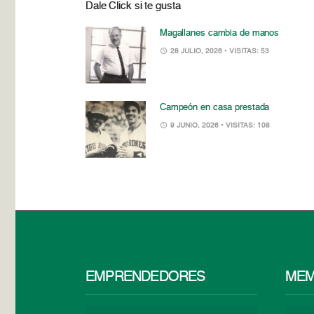
Dale Click si te gusta
Magallanes cambia de manos
28 JULIO, 2026
• VISITAS: 53
Campeón en casa prestada
9 JUNIO, 2026
• VISITAS: 108
EMPRENDEDORES
MEM