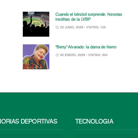
Cuando el béisbol sorprende: historias
insólitas de la LVBP
23 JUNIO, 2026
• VISITAS: 123
“Betty” Alvarado: la dama de hierro
30 ENERO, 2026
• VISITAS: 304
ORIAS DEPORTIVAS
TECNOLOGÍA