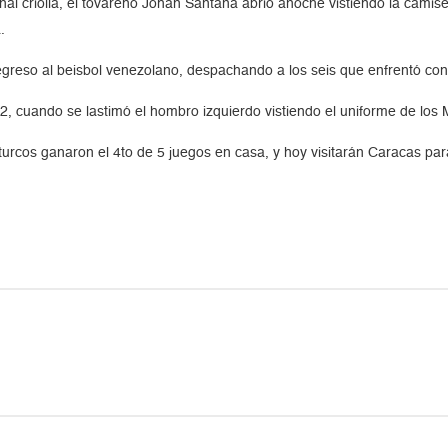
nal criolla, el tovareño Johan Santana abrió anoche vistiendo la cami
.
egreso al beisbol venezolano, despachando a los seis que enfrentó co
2, cuando se lastimó el hombro izquierdo vistiendo el uniforme de los
s turcos ganaron el 4to de 5 juegos en casa, y hoy visitarán Caracas p