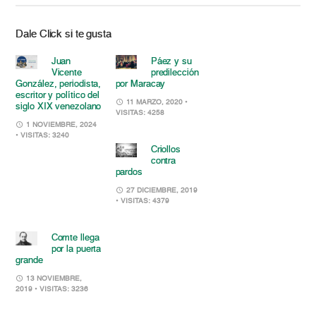
Dale Click si te gusta
Juan
Páez y su
Vicente
predilección
González, periodista,
por Maracay
escritor y político del
11 MARZO, 2020
•
siglo XIX venezolano
VISITAS: 4258
1 NOVIEMBRE, 2024
• VISITAS: 3240
Criollos
contra
pardos
27 DICIEMBRE, 2019
• VISITAS: 4379
Comte llega
por la puerta
grande
13 NOVIEMBRE,
2019
• VISITAS: 3236