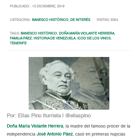
PUBLICADO : 13 DICIEMBRE, 2019
CATEGORIA :
BANESCO HISTÓRICO
,
DE INTERÉS
VISITAS: 9304
TAGS:
BANESCO HISTÓRICO
,
DOÑA MARÍA VIOLANTE HERRERA
,
FAMILIA PÁEZ
,
HISTORIA DE VENEZUELA
,
ICOD DE LOS VINOS
,
TENERIFE
Por: Elías Pino Iturrieta | @eliaspino
Doña María Violante Herrera
, la madre del famoso prócer de la
independencia
José Antonio Páez
, casó en primeras nupcias