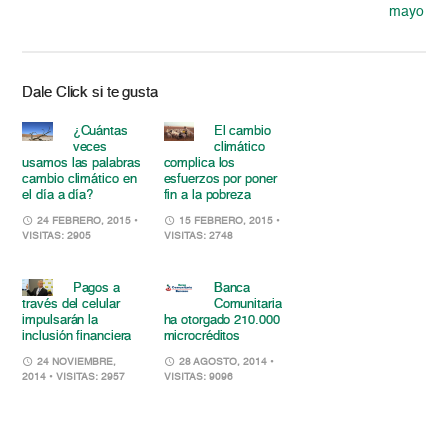
mayo
Dale Click si te gusta
¿Cuántas
El cambio
veces
climático
usamos las palabras
complica los
cambio climático en
esfuerzos por poner
el día a día?
fin a la pobreza
24 FEBRERO, 2015
•
15 FEBRERO, 2015
•
VISITAS: 2905
VISITAS: 2748
Pagos a
Banca
través del celular
Comunitaria
impulsarán la
ha otorgado 210.000
inclusión financiera
microcréditos
24 NOVIEMBRE,
28 AGOSTO, 2014
•
2014
• VISITAS: 2957
VISITAS: 9096