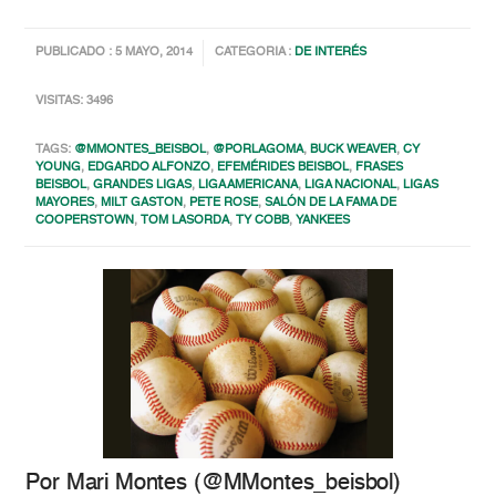
PUBLICADO : 5 MAYO, 2014
CATEGORIA :
DE INTERÉS
VISITAS: 3496
TAGS:
@MMONTES_BEISBOL
,
@PORLAGOMA
,
BUCK WEAVER
,
CY
YOUNG
,
EDGARDO ALFONZO
,
EFEMÉRIDES BEISBOL
,
FRASES
BEISBOL
,
GRANDES LIGAS
,
LIGA AMERICANA
,
LIGA NACIONAL
,
LIGAS
MAYORES
,
MILT GASTON
,
PETE ROSE
,
SALÓN DE LA FAMA DE
COOPERSTOWN
,
TOM LASORDA
,
TY COBB
,
YANKEES
Por Mari Montes (@MMontes_beisbol)