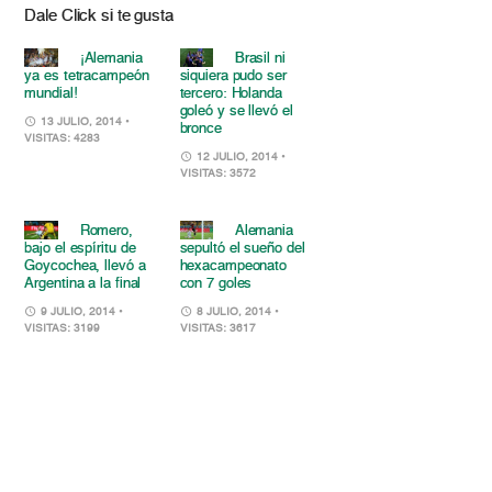
Dale Click si te gusta
¡Alemania
Brasil ni
ya es tetracampeón
siquiera pudo ser
mundial!
tercero: Holanda
goleó y se llevó el
13 JULIO, 2014
•
bronce
VISITAS: 4283
12 JULIO, 2014
•
VISITAS: 3572
Romero,
Alemania
bajo el espíritu de
sepultó el sueño del
Goycochea, llevó a
hexacampeonato
Argentina a la final
con 7 goles
9 JULIO, 2014
•
8 JULIO, 2014
•
VISITAS: 3199
VISITAS: 3617