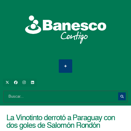
La Vinotinto derrotó a Paraguay con
dos goles de Salomón Rondón