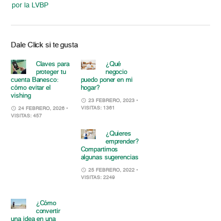
por la LVBP
Dale Click si te gusta
Claves para
¿Qué
proteger tu
negocio
cuenta Banesco:
puedo poner en mi
cómo evitar el
hogar?
vishing
23 FEBRERO, 2023
•
VISITAS: 1361
24 FEBRERO, 2026
•
VISITAS: 457
¿Quieres
emprender?
Compartimos
algunas sugerencias
25 FEBRERO, 2022
•
VISITAS: 2249
¿Cómo
convertir
una idea en una