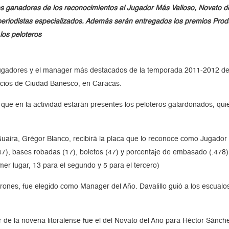
 los ganadores de los reconocimientos al Jugador Más Valioso, Novato 
 periodistas especializados. Además serán entregados los premios Prod
los peloteros
gadores y el manager más destacados de la temporada 2011-2012 de l
acios de Ciudad Banesco, en Caracas.
ó que en la actividad estarán presentes los peloteros galardonados, q
Guaira, Grégor Blanco, recibirá la placa que lo reconoce como Jugador
47), bases robadas (17), boletos (47) y porcentaje de embasado (.478
imer lugar, 13 para el segundo y 5 para el tercero)
rones, fue elegido como Manager del Año. Davalillo guió a los escualo
 de la novena litoralense fue el del Novato del Año para Héctor Sánch