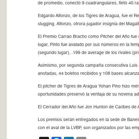
de promedio, conectó 9 cuadrangulares, fletó 40 ray
Edgardo Alfonzo, de los Tigres de Aragua, fue el 
slugging. Alfonzo, otrora jugador insignia del Maga
El Premio Carrao Bracho como Pitcher del Año fue o
lugar, Pinto fue avalado por sus números en la tem
(segundo lugar), .199 de average de los rivales (p
Asimismo, por segunda campaña consecutiva Luis J
anotadas, 44 boletos recibidos y 108 bases alcanza
El pitcher de Tigres de Aragua Yohan Pino hizo mérit
oportunidades preservó la ventaja de su novena a
El Cerrador del Año fue Jon Hunton de Caribes de 
Los premios serán entregados en la sede de Banesco
con el aval de la LVBP, son organizados por las em