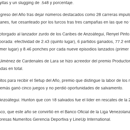
itas y un slugging de .548 y porcentaje.
Regreso del Año tras dejar números destacados como 28 carreras impul
llanes, fue cesanteado por los turcos tras tres campañas en las que no
torgado al lanzador zurdo de los Caribes de Anzoátegui, Renyel Pinto.
porada: efectividad de 2.43 (quinto lugar), 6 partidos ganados, 77.2 e
rimer lugar) y 8.46 ponches por cada nueve episodios lanzados (primer 
iménez de Cardenales de Lara se hizo acreedor del premio Productor d
das en total.
os para recibir el Setup del Año, premio que distingue la labor de los 
demás ganó cinco juegos y no perdió oportunidades de salvamento.
Anzoátegui. Hunton que con 18 salvados fue el líder en rescates de l
, que este año se convirtió en el Banco Oficial de la Liga Venezolan
presas Numeritos Gerencia Deportiva y LineUp International.