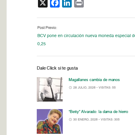
X
Facebook
LinkedIn
Print
Post Previo:
BCV pone en circulación nueva moneda especial d
0,25
Dale Click si te gusta
Magallanes cambia de manos
28 JULIO, 2026
• VISITAS: 55
“Betty” Alvarado: la dama de hierro
30 ENERO, 2026
• VISITAS: 305