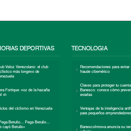
ORIAS DEPORTIVAS
TECNOLOGÍA
lub Veloz Venezolano: el club
Recomendaciones para evitar 
iclístico más longevo de
fraude cibernético
enezuela
Claves para proteger tu cuent
era Fortique: voz de la hazaña
Banesco: conoce cómo preven
el 41
estafas
nicios del ciclismo en Venezuela
Ventajas de la inteligencia artif
para pequeños emprendedore
Pega Betulio… Pega Betulio…
e cayó Betulio»
BanescoInnova anuncia su ter