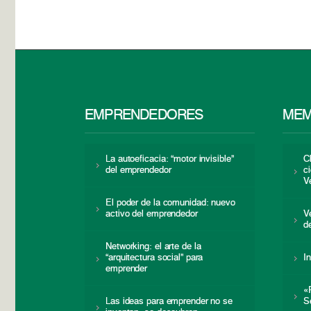
EMPRENDEDORES
MEM
La autoeficacia: “motor invisible”
C
del emprendedor
c
V
El poder de la comunidad: nuevo
activo del emprendedor
V
d
Networking: el arte de la
“arquitectura social” para
I
emprender
«
Las ideas para emprender no se
S