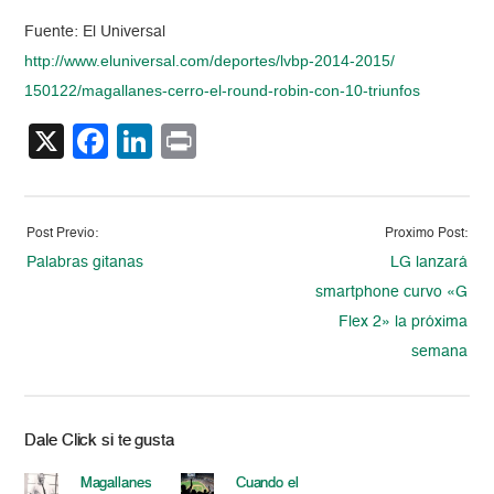
Fuente: El Universal
http://www.eluniversal.com/
deportes/lvbp-2014-2015/
150122/magallanes-cerro-el-
round-robin-con-10-triunfos
X
Facebook
LinkedIn
Print
Post Previo:
Proximo Post:
Palabras gitanas
LG lanzará
smartphone curvo «G
Flex 2» la próxima
semana
Dale Click si te gusta
Magallanes
Cuando el