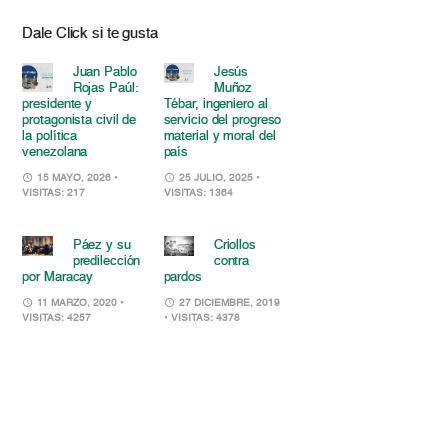
Dale Click si te gusta
Juan Pablo
Jesús
Rojas Paúl:
Muñoz
presidente y
Tébar, ingeniero al
protagonista civil de
servicio del progreso
la política
material y moral del
venezolana
país
15 MAYO, 2026
•
25 JULIO, 2025
•
VISITAS: 217
VISITAS: 1364
Páez y su
Criollos
predilección
contra
por Maracay
pardos
11 MARZO, 2020
•
27 DICIEMBRE, 2019
VISITAS: 4257
• VISITAS: 4378