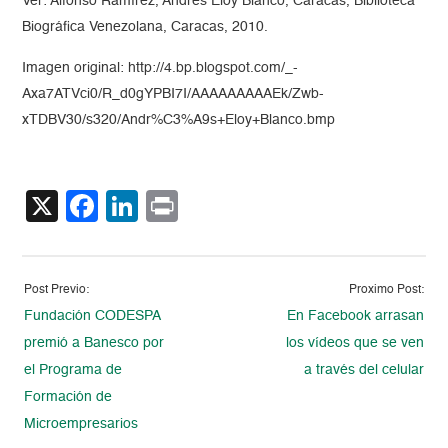
Ver: Alfonso Ramírez, Andrés Eloy Blanco, Caracas, Biblioteca
Biográfica Venezolana, Caracas, 2010.
Imagen original: http://4.bp.blogspot.com/_-
Axa7ATVci0/R_d0gYPBI7I/AAAAAAAAAEk/Zwb-
xTDBV30/s320/Andr%C3%A9s+Eloy+Blanco.bmp
X
Facebook
LinkedIn
Print
Post Previo:
Proximo Post:
Fundación CODESPA
En Facebook arrasan
premió a Banesco por
los vídeos que se ven
el Programa de
a través del celular
Formación de
Microempresarios