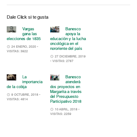
Dale Click si te gusta
Vargas
Banesco
gana las
apoya la
elecciones de 1835
educación y la lucha
oncológica en el
24 ENERO, 2020
•
nororiente del país
VISITAS: 3922
27 DICIEMBRE, 2019
• VISITAS: 2787
La
Banesco
importancia
atenderá
de la cobija
dos proyectos en
Margarita a través
9 OCTUBRE, 2018
•
del Presupuesto
VISITAS: 4814
Participativo 2018
10 ABRIL, 2018
•
VISITAS: 2259