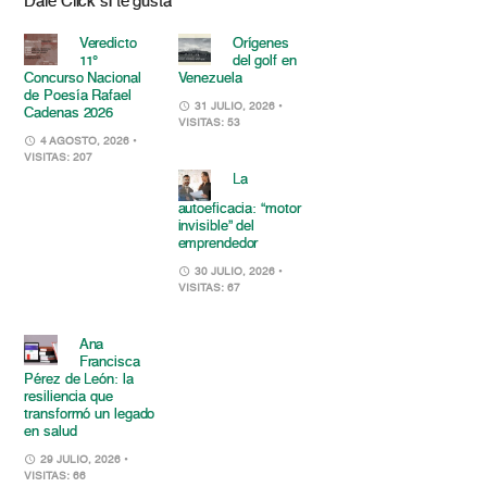
Dale Click si te gusta
Veredicto
Orígenes
11°
del golf en
Concurso Nacional
Venezuela
de Poesía Rafael
31 JULIO, 2026
•
Cadenas 2026
VISITAS: 53
4 AGOSTO, 2026
•
VISITAS: 207
La
autoeficacia: “motor
invisible” del
emprendedor
30 JULIO, 2026
•
VISITAS: 67
Ana
Francisca
Pérez de León: la
resiliencia que
transformó un legado
en salud
29 JULIO, 2026
•
VISITAS: 66