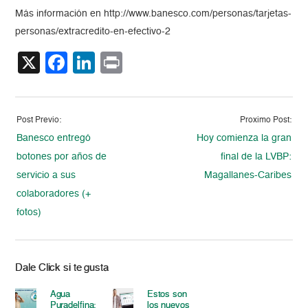
Más información en http://www.banesco.com/personas/tarjetas-
personas/extracredito-en-efectivo-2
X
Facebook
LinkedIn
Print
Post Previo:
Proximo Post:
Banesco entregó
Hoy comienza la gran
botones por años de
final de la LVBP:
servicio a sus
Magallanes-Caribes
colaboradores (+
fotos)
Dale Click si te gusta
Agua
Estos son
Puradelfina:
los nuevos