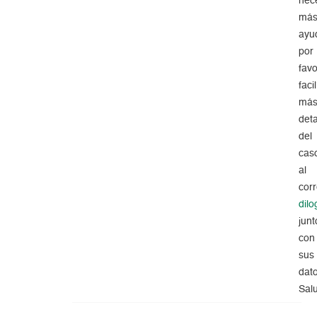
nec
má
ayu
por
favo
faci
má
deta
del
cas
al
cor
dil
junt
con
sus
dat
Sal