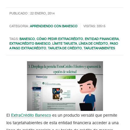
PUBLICADO : 22 ENERO, 2014
CATEGORIA :
APRENDIENDO CON BANESCO
VISITAS: 33515
TAGS:
BANESCO
,
CÓMO PEDIR EXTRACRÉDITO
,
ENTIDAD FINANCIERA
,
EXTRACRÉDITO BANESCO
,
LÍMITE TARJETA
,
LÍNEA DE CRÉDITO
,
PASO
A PASO EXTRACRÉDITO
,
TARJETA DE CRÉDITO
,
TARJETAHABIENTES
El
ExtraCrédito Banesco
es un producto versátil que permite
los tarjetahabientes de esta entidad financiera acceder a una