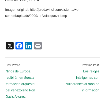
Caracas, 1997, tomo 4.
Imagen original: http://prodavinci.com/sistema/wp-
content/uploads/2009/11/velasquez1.bmp
X
Facebook
LinkedIn
Print
Post Previo:
Proximo Post:
Niños de Europa
Los relojes
recibirán en Suecia
inteligentes son
formación orquestal
vulnerables al robo de
del venezolano Ron
información
Davis Alvarez