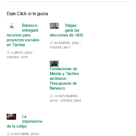
Dale Click si te gusta
Banesco
Vargas
entregará
gana las
recursos para
elecciones de 1835
proyectos sociales
24 ENERO, 2020
•
en Táchira
VISITAS: 3917
4 MAYO, 2022
•
VISITAS: 1378
Fundaciones de
Mérida y Táchira
recibieron
Presupuesto de
Banesco
13 NOVIEMBRE,
2019
• VISITAS: 3204
La
importancia
de la cobija
9 OCTUBRE, 2018
•