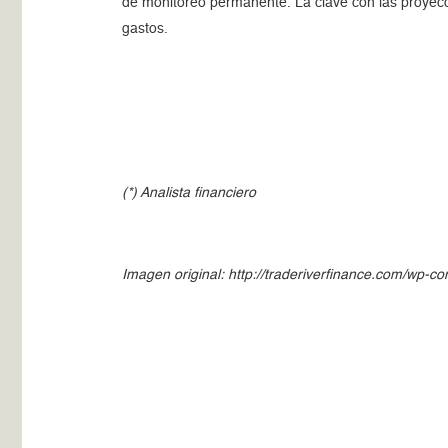
de monitoreo permanente. La clave con las proyeccio
gastos.
(*) Analista financiero
Imagen original: http://traderiverfinance.com/wp