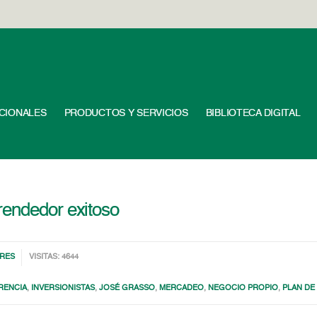
UCIONALES
PRODUCTOS Y SERVICIOS
BIBLIOTECA DIGITAL
rendedor exitoso
RES
VISITAS: 4644
RENCIA
,
INVERSIONISTAS
,
JOSÉ GRASSO
,
MERCADEO
,
NEGOCIO PROPIO
,
PLAN DE