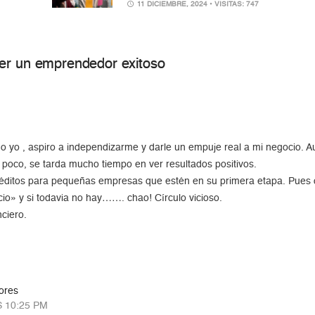
11 DICIEMBRE, 2024
• VISITAS: 747
ser un emprendedor exitoso
M
o yo , aspiro a independizarme y darle un empuje real a mi negocio. A
 poco, se tarda mucho tiempo en ver resultados positivos.
créditos para pequeñas empresas que estén en su primera etapa. Pues c
io» y si todavia no hay……. chao! Círculo vicioso.
nciero.
ores
S 10:25 PM