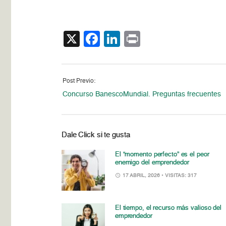
X
Facebook
LinkedIn
Print
Post Previo:
Concurso BanescoMundial. Preguntas frecuentes
Dale Click si te gusta
El “momento perfecto” es el peor
enemigo del emprendedor
17 ABRIL, 2026
• VISITAS: 317
El tiempo, el recurso más valioso del
emprendedor