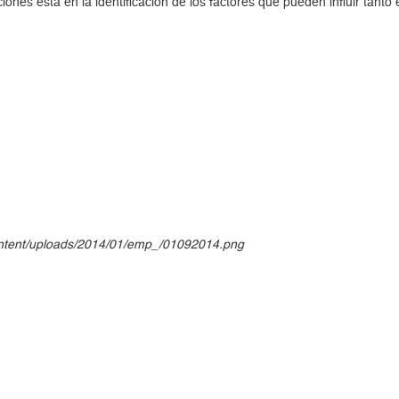
nes está en la identificación de los factores que pueden influir tanto
-content/uploads/2014/01/emp_/01092014.png