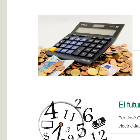
El fut
Por José G
electricid