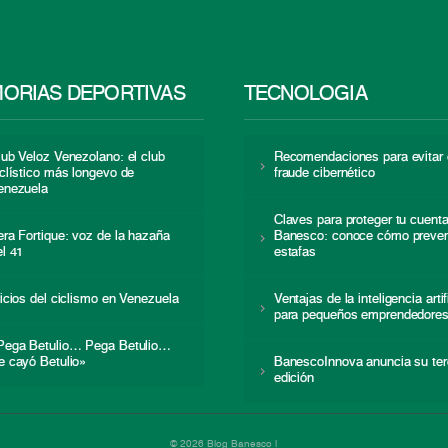
ORIAS DEPORTIVAS
TECNOLOGÍA
lub Veloz Venezolano: el club
Recomendaciones para evitar 
iclístico más longevo de
fraude cibernético
enezuela
Claves para proteger tu cuent
era Fortique: voz de la hazaña
Banesco: conoce cómo preven
el 41
estafas
nicios del ciclismo en Venezuela
Ventajas de la inteligencia artif
para pequeños emprendedore
Pega Betulio… Pega Betulio…
e cayó Betulio»
BanescoInnova anuncia su ter
edición
© 2026 Blog Banesco |