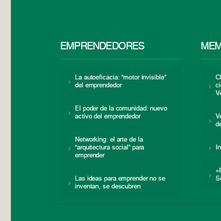
EMPRENDEDORES
MEM
La autoeficacia: “motor invisible”
C
del emprendedor
c
V
El poder de la comunidad: nuevo
activo del emprendedor
V
d
Networking: el arte de la
“arquitectura social” para
I
emprender
«
Las ideas para emprender no se
S
inventan, se descubren