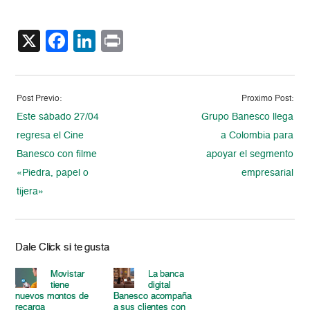
X
Facebook
LinkedIn
Print
Post Previo:
Proximo Post:
Este sábado 27/04
Grupo Banesco llega
regresa el Cine
a Colombia para
Banesco con filme
apoyar el segmento
«Piedra, papel o
empresarial
tijera»
Dale Click si te gusta
Movistar
La banca
tiene
digital
nuevos montos de
Banesco acompaña
recarga
a sus clientes con