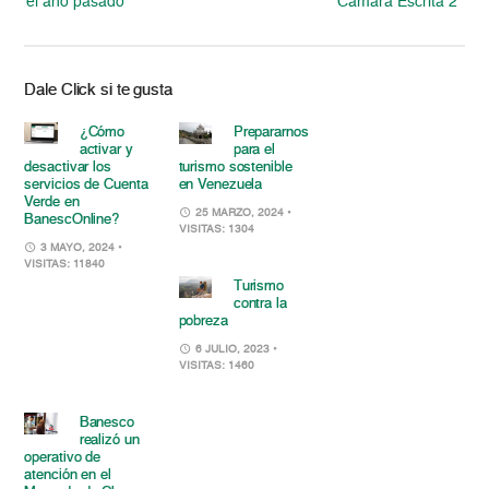
el año pasado
Cámara Escrita 2”
Dale Click si te gusta
¿Cómo
Prepararnos
activar y
para el
desactivar los
turismo sostenible
servicios de Cuenta
en Venezuela
Verde en
25 MARZO, 2024
•
BanescOnline?
VISITAS: 1304
3 MAYO, 2024
•
VISITAS: 11840
Turismo
contra la
pobreza
6 JULIO, 2023
•
VISITAS: 1460
Banesco
realizó un
operativo de
atención en el