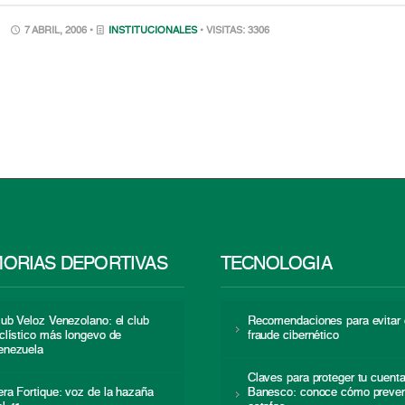
7 ABRIL, 2006 •
INSTITUCIONALES
• VISITAS: 3306
ORIAS DEPORTIVAS
TECNOLOGÍA
lub Veloz Venezolano: el club
Recomendaciones para evitar 
iclístico más longevo de
fraude cibernético
enezuela
Claves para proteger tu cuent
era Fortique: voz de la hazaña
Banesco: conoce cómo preven