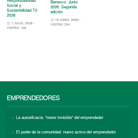
Responsabilidad
Banesco. Junio
Social y
2026. Segunda
Sostenibilidad T2
edición
2026
19 JUNIO, 2026
•
1 JULIO, 2026
•
VISITAS: 234
VISITAS: 129
EMPRENDEDORES
La autoeficacia: “motor invisible” del emprendedor
El poder de la comunidad: nuevo activo del emprendedor