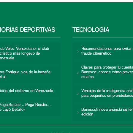
ORIAS DEPORTIVAS
TECNOLOGÍA
lub Veloz Venezolano: el club
Recomendaciones para evitar 
iclístico más longevo de
fraude cibernético
enezuela
Claves para proteger tu cuent
era Fortique: voz de la hazaña
Banesco: conoce cómo preven
el 41
estafas
nicios del ciclismo en Venezuela
Ventajas de la inteligencia artif
para pequeños emprendedore
Pega Betulio… Pega Betulio…
e cayó Betulio»
BanescoInnova anuncia su ter
edición