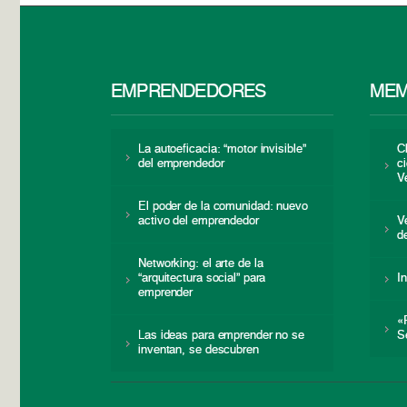
EMPRENDEDORES
MEM
La autoeficacia: “motor invisible”
C
del emprendedor
c
V
El poder de la comunidad: nuevo
activo del emprendedor
V
d
Networking: el arte de la
“arquitectura social” para
I
emprender
«
Las ideas para emprender no se
S
inventan, se descubren